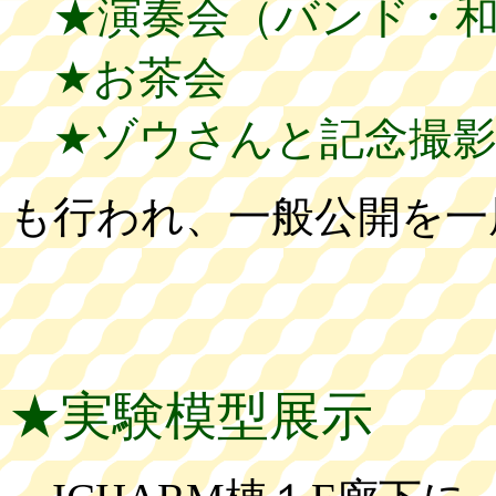
★演奏会（バンド・和
★お茶会
★ゾウさんと記念撮
も行われ、一般公開を一
★実験模型展示