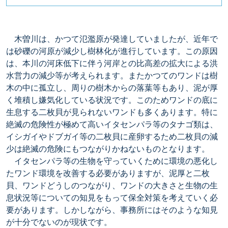
木曽川は、かつて氾濫原が発達していましたが、近年で
は砂礫の河原が減少し樹林化が進行しています。この原因
は、本川の河床低下に伴う河岸との比高差の拡大による洪
水営力の減少等が考えられます。またかつてのワンドは樹
木の中に孤立し、周りの樹木からの落葉等もあり、泥が厚
く堆積し嫌気化している状況です。このためワンドの底に
生息する二枚貝が見られないワンドも多くあります。特に
絶滅の危険性が極めて高いイタセンパラ等のタナゴ類は、
イシガイやドブガイ等の二枚貝に産卵するため二枚貝の減
少は絶滅の危険にもつながりかねないものとなります。
イタセンパラ等の生物を守っていくために環境の悪化し
たワンド環境を改善する必要がありますが、泥厚と二枚
貝、ワンドどうしのつながり、ワンドの大きさと生物の生
息状況等についての知見をもって保全対策を考えていく必
要があります。しかしながら、事務所にはそのような知見
が十分でないのが現状です。