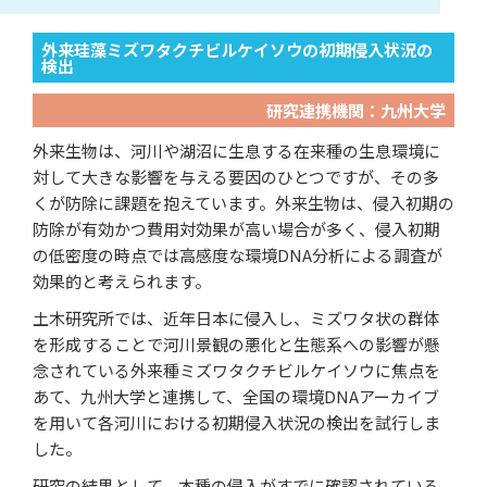
外来珪藻ミズワタクチビルケイソウの初期侵入状況の
検出
研究連携機関：九州大学
外来生物は、河川や湖沼に生息する在来種の生息環境に
対して大きな影響を与える要因のひとつですが、その多
くが防除に課題を抱えています。外来生物は、侵入初期の
防除が有効かつ費用対効果が高い場合が多く、侵入初期
の低密度の時点では高感度な環境DNA分析による調査が
効果的と考えられます。
土木研究所では、近年日本に侵入し、ミズワタ状の群体
を形成することで河川景観の悪化と生態系への影響が懸
念されている外来種ミズワタクチビルケイソウに焦点を
あて、九州大学と連携して、全国の環境DNAアーカイブ
を用いて各河川における初期侵入状況の検出を試行しま
した。
研究の結果として、本種の侵入がすでに確認されている