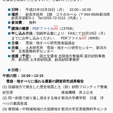
日時
： 平成21年10月26日（月） 10:00～16:00
場所
： 妙高市役所 1階 コラボホール（〒944-8686新潟県
妙高市栄町5-1 Tel.0255-72-5111（代表））
参加費
： 無料
講演の概要
：
PDFファイル
（137KB）
申し込み方法
：別紙申込書により、FAXにて10月19日（月）
までにお申し込みください。 PDFファイル
（80KB）
主催
： 雪崩・地すべり研究推進協議会
共催
： 土木研究所 雪崩・地すべり研究センター、新潟大
学 災害復興科学センター
後援（予定）
： 国土交通省 北陸地方整備局 湯沢砂防事務
所、新潟県 土木部砂防課、妙高砂防事務所
日程：
午前の部： 10:00～12:15
雪崩・地すべりに係わる最新の調査研究成果報告
(1) 信越地方で発生した歴史地震と土
（財）砂防フロンティア整備
砂災害
推進機構 井上公夫
(2) 同一斜面で繰り返し発生する地す
新潟大学農学部 川邉 洋
べりの素因形成
(3) 東頸城～中頸城地域の大規模地す
新潟大学災害復興科学センタ