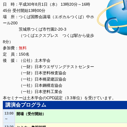
日 時：平成30年8月1日（水） 13時20分～16時
45分 受付開始13時00分
場 所：つくば国際会議場（エポカルつくば）中ホ
ール200
茨城県つくば市竹園2-20-3
（つくばエクスプレス つくば駅から徒歩
8分）
参加費：
無料
定 員：150名
後 援：（公社）土木学会
（一財）日本ウエザリングテストセンター
（一財）日本塗料検査協会
（一社）日本橋梁建設協会
（一社）日本鋼構造協会
（一社）日本塗料工業会
本セミナーは土木学会のCPD認定（3.3単位）を受けています。
講演会プログラム
13:00
開場（受付開始）
～
13:20