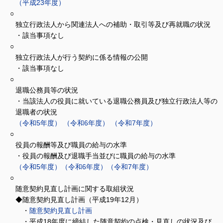
（平成23年度）
○
独立行政法人から関連法人への補助・取引等及び再就職の状況
・該当事項なし
○
独立行政法人が行う契約に係る情報の公開
・該当事項なし
○
退職公務員等の状況
・当該法人の役員に就いている退職公務員及び独立行政法人等の
退職者の状況
（令和5年度）
（令和6年度）
（令和7年度）
○
役員の報酬等及び職員の給与の水準
・役員の報酬及び退職手当並びに職員の給与の水準
（令和5年度）
（令和6年度）
（令和7年度）
○
随意契約見直し計画に関する取組状況
◆随意契約見直し計画（平成19年12月）
・
随意契約見直し計画
・平成18年度に締結した随意契約の点検・見直しの状況及び