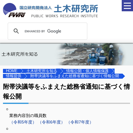
土木研究所を知る
情報公開・個人情報保護
HOME
情報提供
附帯決議等をふまえた総務省通知に基づく情報公開
附帯決議等をふまえた総務省通知に基づく情
報公開
○
業務内容別の職員数
（令和5年度）
（令和6年度）
（令和7年度）
○