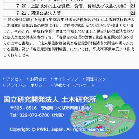
7−20．上記以外の主な資産、負債、費用及び収益の明細
21
7−21．関連公益法人等
21
※ 特別会計に関する法律（平成19年7月6日法律第109号）による独立行政法人
土木研究所法第13条の削除に伴い、道路整備勘定及び治水勘定が廃止となりま
した。そのため、平成19事業年度まで作成していました勘定別の財務諸表並び
に法人単位の財務諸表のうち、「各勘定の経理の対象と勘定相互間の関係を明
らかにする書類」、「法人単位財務諸表と各勘定別財務諸表の関係を明らかに
する書類」及び「各勘定別附属明細書」については、平成20事業年度より作成
しておりません
アクセス
お問合せ
サイトマップ
関連リンク
プライバシーポリシー
Webサイトアンケート