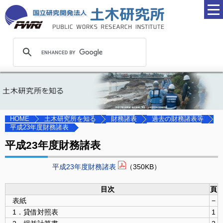
土木研究所を知る
財務諸表
過去の財務諸表等
HOME
平成23年度財務諸表
平成23年度財務諸表
平成23年度財務諸表
（350KB）
目次
頁
表紙
−
1．貸借対照表
1