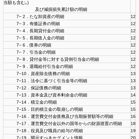
当額も含む｡)
及び減損損失累計額の明細
7− 2．たな卸資産の明細
12
7− 3．有価証券の明細
12
7− 4．長期貸付金の明細
12
7− 5．長期借入金の明細
12
7− 6．債券の明細
12
7− 7．引当金の明細
12
7− 8．貸付金等に対する貸倒引当金の明細
12
7− 9．退職給付引当金の明細
12
7−10．資産除去債務の明細
13
7−11．法令に基づく引当金等の明細
13
7−12．保証債務の明細
13
7−13．資本金及び資本剰余金の明細
14
7−14．積立金の明細
15
7−15．目的積立金の取崩しの明細
15
7−16．運営費交付金債務及び当期振替額等の明細
16
7−17．運営費交付金以外の国等からの財源措置の明細
18
7−18．役員及び職員の給与の明細
19
7−19．開示すべきセグメント情報
20