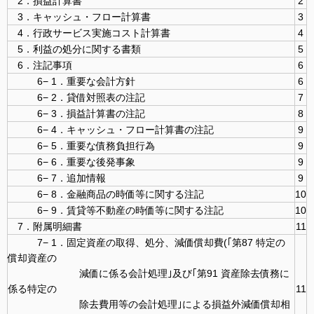
2．損益計算書
2
3．キャッシュ・フロー計算書
3
4．行政サービス実施コスト計算書
4
5．利益の処分に関する書類
5
6．注記事項
6
6− 1．重要な会計方針
6
6− 2．貸借対照表の注記
7
6− 3．損益計算書の注記
8
6− 4．キャッシュ・フロー計算書の注記
9
6− 5．重要な債務負担行為
9
6− 6．重要な後発事象
9
6− 7．追加情報
9
6− 8．金融商品の時価等に関する注記
10
6− 9．賃貸等不動産の時価等に関する注記
10
7．附属明細書
11
7− 1．固定資産の取得、処分、減価償却費(｢第87 特定の
償却資産の
減価に係る会計処理｣及び｢第91 資産除去債務に
係る特定の
11
除去費用等の会計処理｣による損益外減価償却相