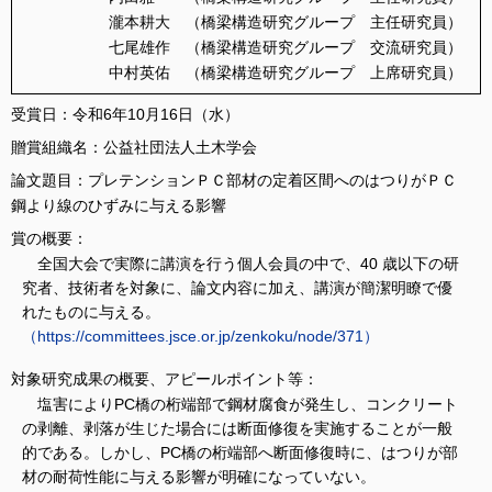
瀧本耕大 （橋梁構造研究グループ 主任研究員）
七尾雄作 （橋梁構造研究グループ 交流研究員）
中村英佑 （橋梁構造研究グループ 上席研究員）
受賞日：令和6年10月16日（水）
贈賞組織名：公益社団法人土木学会
論文題目：プレテンションＰＣ部材の定着区間へのはつりがＰＣ
鋼より線のひずみに与える影響
賞の概要：
全国大会で実際に講演を行う個人会員の中で、40 歳以下の研
究者、技術者を対象に、論文内容に加え、講演が簡潔明瞭で優
れたものに与える。
（https://committees.jsce.or.jp/zenkoku/node/371）
対象研究成果の概要、アピールポイント等：
塩害によりPC橋の桁端部で鋼材腐食が発生し、コンクリート
の剥離、剥落が生じた場合には断面修復を実施することが一般
的である。しかし、PC橋の桁端部へ断面修復時に、はつりが部
材の耐荷性能に与える影響が明確になっていない。