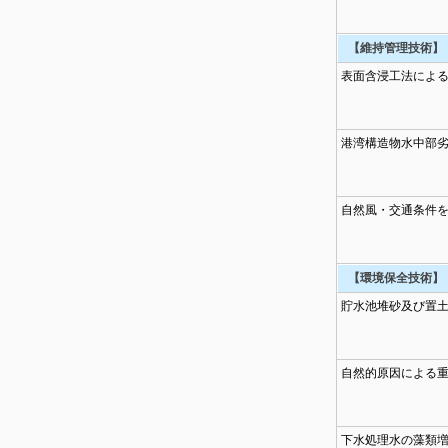
【維持管理技術】
表面含浸工法によ
港湾構造物水中部
自然風・交通条件
【環境保全技術】
貯水池堆砂及び置
自然的原因による
下水処理水の藻類