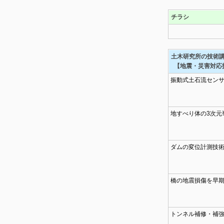
チラシ
土木研究所の技術
【地震・災害対応
振動式土石流セン
地すべり体の3次元
ダムの変位計測技
橋の地震損傷を早
トンネル補修・補