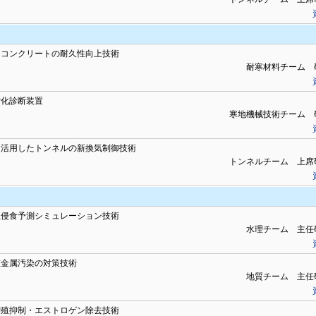
るコンクリートの耐久性向上技術
耐寒材料チーム 
劣化診断装置
寒地機械技術チーム 
を活用したトンネルの新換気制御技術
トンネルチーム 上席
土侵食予測シミュレーション技術
水理チーム 主任
重金属汚染の対策技術
地質チーム 主任
増殖抑制・エストロゲン除去技術