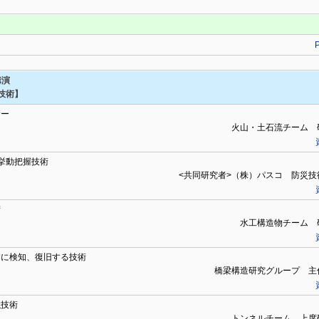
講演
技術】
サー
火山・土石流チーム 
挙動把握技術
<共同研究者>（株）パスコ 防災技
術
水工構造物チーム 
期に検知、復旧する技術
橋梁構造研究グループ 主
強技術
トンネルチーム 上席