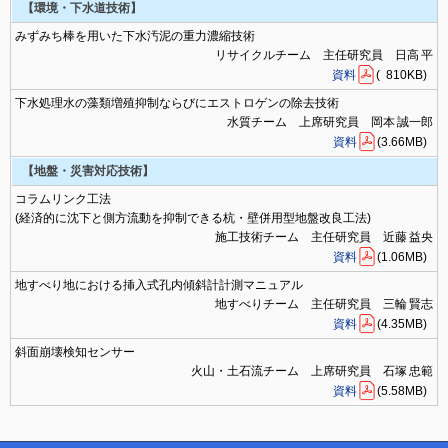
【環境・下水道技術】
みずみち棒を用いた下水汚泥の重力濃縮技術
リサイクルチーム 主任研究員 日高 平
資料
( 810KB)
下水処理水の藻類増殖抑制ならびにエストロゲンの除去技術
水質チーム 上席研究員 岡本 誠一郎
資料
(3.66MB)
【地盤・災害対応技術】
コラムリンク工法
(経済的に沈下と側方流動を抑制できる杭・壁併用型地盤改良工法)
施工技術チーム 主任研究員 近藤 益央
資料
(1.06MB)
地すべり地における挿入式孔内傾斜計計測マニュアル
地すべりチーム 主任研究員 三輪 賢志
資料
(4.35MB)
斜面崩壊検知センサー
火山・土石流チーム 上席研究員 石塚 忠範
資料
(5.58MB)