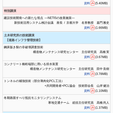
資料
(5.40MB)
特別講演
建設技術開発への新たな視点 ―NETISの改善施策―
新技術活用システム検討会議 座長 / 京都大学 名誉教授 嘉門 雅史
資料
(1.66MB)
土木研究所の技術講演
【道路インフラ管理技術】
鋼床版き裂の非破壊調査技術
構造物メンテナンス研究センター 主任研究員 高橋 実
資料
(3.67MB)
コンクリート橋桁端部に用いる排水装置
構造物メンテナンス研究センター 主任研究員 田中 良樹
資料
(3.78MB)
トンネルの補強技術（部分薄肉化PCL工法）
<共同開発者>PCL協会 技術部会長 山岸 健治
資料
(1.10MB)
冬期路面すべり抵抗モニタリングシステム
寒地交通チーム 総括主任研究員 高橋 尚人
資料
(1.37MB)