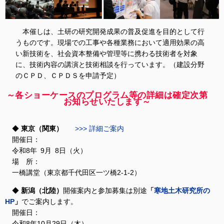
本催しは、土研の研究開発成果の普及促進を目的として行
うものです。現場での工事や各種業務において適用効果の高
い新技術を、社会資本整備や管理等に携わる技術者を対象
に、技術内容の講演と技術相談を行っています。（建設分野
のＣＰＤ、ＣＰＤＳを申請予定）
～各ショーケースのプログラム等の詳細は確定次第
お知らせいたします～
東京（関東）
>>> 詳細ご案内
開催日：
令和8年 9月 8日（火）
場 所：
一橋講堂（東京都千代田区一ツ橋2-1-2）
新潟（北陸）
開催案内と参加募集は別途
「
寒地土木研究所の
HP
」
でご案内します。
開催日：
令和8年10月29日（木）