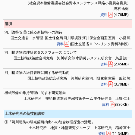
（社会資本整備審議会社会資本メンテナンス戦略小委員会委員）
輿石 逸樹
資料
(4.76MB)
講演
河川維持管理に係る新技術への期待
国土交通省 水管理･国土保全局 河川環境課 河川保全企画室 室長 小俣 篤
資料
(国土交通省ＨＰへリンク資料3参照)
河川構造物管理研究タスクフォースについて
国土技術政策総合研究所 河川研究部 水防災システム研究官 鳥居 謙一
資料
(2.45MB)
河川構造物の維持管理に関する研究動向
国土技術政策総合研究所 河川研究部 河川研究室 室長 服部 敦
資料
(3.70MB)
機械設備の維持管理に関する研究動向
土木研究所 技術推進本部 先端技術チーム 主任研究員 上野 仁士
資料
(830KB)
土木研究所の新技術講習
①「河川堤防の弱点箇所抽出への統合物理探査の活用」
土木研究所 地質・地盤研究グループ 上席研究員 稲崎 富士
資料
(11.34MB)