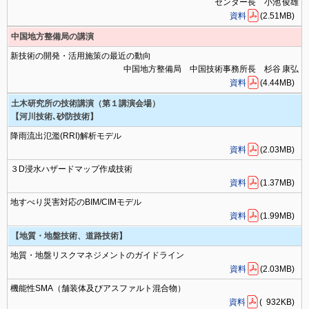
センター長 小池 俊雄
資料
(2.51MB)
中国地方整備局の講演
新技術の開発・活用施策の最近の動向
中国地方整備局 中国技術事務所長 杉谷 康弘
資料
(4.44MB)
土木研究所の技術講演（第１講演会場）
【河川技術､砂防技術】
降雨流出氾濫(RRI)解析モデル
資料
(2.03MB)
３D浸水ハザードマップ作成技術
資料
(1.37MB)
地すべり災害対応のBIM/CIMモデル
資料
(1.99MB)
【地質・地盤技術、道路技術】
地質・地盤リスクマネジメントのガイドライン
資料
(2.03MB)
機能性SMA（舗装体及びアスファルト混合物）
資料
( 932KB)