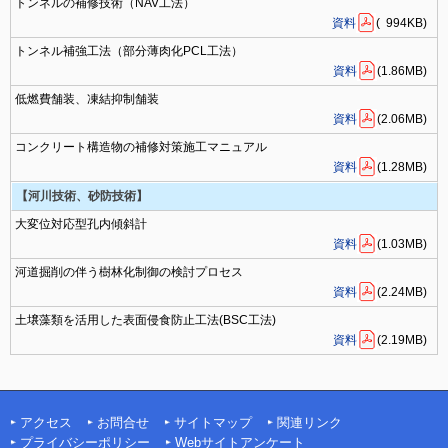
トンネルの補修技術（NAV工法）
資料
( 994KB)
トンネル補強工法（部分薄肉化PCL工法）
資料
(1.86MB)
低燃費舗装、凍結抑制舗装
資料
(2.06MB)
コンクリート構造物の補修対策施工マニュアル
資料
(1.28MB)
【河川技術、砂防技術】
大変位対応型孔内傾斜計
資料
(1.03MB)
河道掘削の伴う樹林化制御の検討プロセス
資料
(2.24MB)
土壌藻類を活用した表面侵食防止工法(BSC工法)
資料
(2.19MB)
アクセス
お問合せ
サイトマップ
関連リンク
プライバシーポリシー
Webサイトアンケート