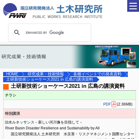
研究成果・技術情報
各種イベントでの発表資料
HOME
土研新技術ショーケース2021 in 広島の講演資料
土研新技術ショーケース2021 in 広島の講演資料
チラシ
PDF
(2.36MB)
特別講演
治水ルネッサンス－新しい河川像を目指して－
River Basin Disaster Resilience and Sustainability by All
国立研究開発法人 土木研究所 水災害・リスクマネジメント国際センター