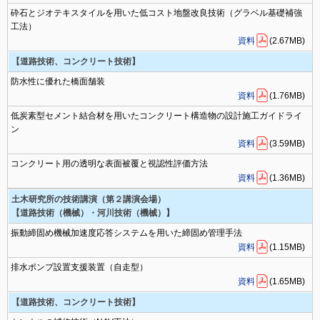
砕石とジオテキスタイルを用いた低コスト地盤改良技術（グラベル基礎補強
工法）
資料
(2.67MB)
【道路技術、コンクリート技術】
防水性に優れた橋面舗装
資料
(1.76MB)
低炭素型セメント結合材を用いたコンクリート構造物の設計施工ガイドライ
ン
資料
(3.59MB)
コンクリート用の透明な表面被覆と視認性評価方法
資料
(1.36MB)
土木研究所の技術講演（第２講演会場）
【道路技術（機械）・河川技術（機械）】
振動締固め機械加速度応答システムを用いた締固め管理手法
資料
(1.15MB)
排水ポンプ設置支援装置（自走型）
資料
(1.65MB)
【道路技術、コンクリート技術】