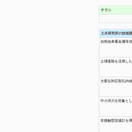
チラシ
土木研究所の技術
自然由来重金属等含
土壌藻類を活用した
大変位対応型孔内
中小河川を対象と
非接触型流速計を