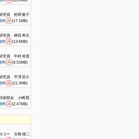
研究員 村岡 敬子
資料
(17.1MB)
研究員 林田 寿文
資料
(13.6MB)
研究員 中村 裕貴
資料
(6.53MB)
研究員 平澤 匡介
資料
(21.3MB)
技術部会 小嶋 賢
資料
(2.47MB)
ヨコー 古牧 雄二