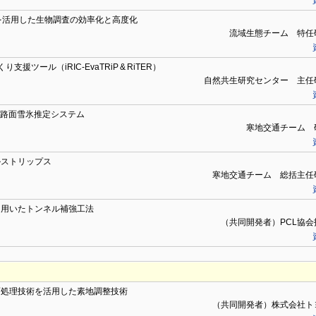
を活用した生物調査の効率化と高度化
流域生態チーム 特任
援ツール（iRIC-EvaTRiP & RiTER）
自然共生研究センター 主任
た路面雪氷推定システム
寒地交通チーム 
ルストリップス
寒地交通チーム 総括主任
を用いたトンネル補強工法
（共同開発者）PCL協会
面処理技術を活用した素地調整技術
（共同開発者）株式会社ト