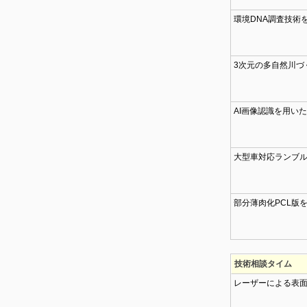
環境DNA調査技術
3次元の多自然川づくり支
AI画像認識を用い
大型車対応ランブ
部分薄肉化PCL版
技術相談タイム
レーザーによる表