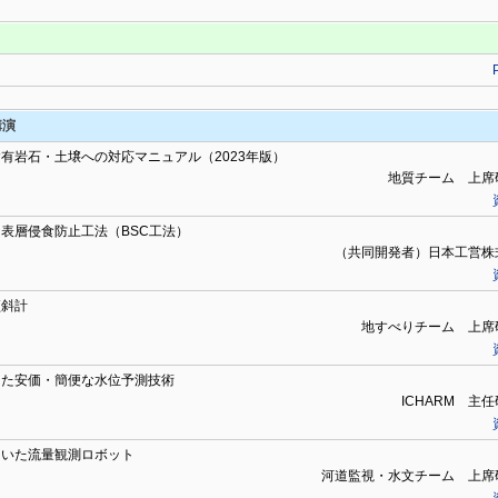
講演
有岩石・土壌への対応マニュアル（2023年版）
地質チーム 上席
表層侵食防止工法（BSC工法）
（共同開発者）日本工営株
傾斜計
地すべりチーム 上席
した安価・簡便な水位予測技術
ICHARM 主
用いた流量観測ロボット
河道監視・水文チーム 上席