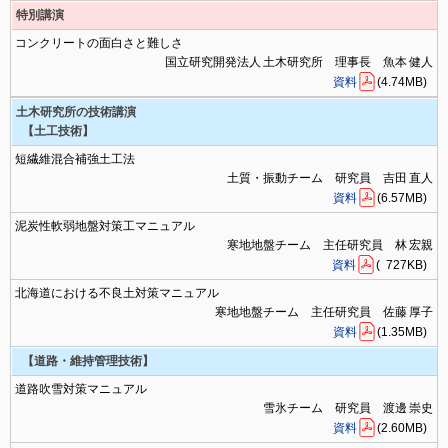
特別講演
コンクリートの面白さと難しさ
国立研究開発法人 土木研究所 理事長 魚本 健人
資料
(4.74MB)
土木研究所の技術講演
【土工技術】
短繊維混合補強土工法
土質・振動チーム 研究員 吉田 直人
資料
(6.57MB)
泥炭性軟弱地盤対策工マニュアル
寒地地盤チーム 主任研究員 林 宏親
資料
( 727KB)
北海道における不良土対策マニュアル
寒地地盤チーム 主任研究員 佐藤 厚子
資料
(1.35MB)
【道路・維持管理技術】
道路吹雪対策マニュアル
雪氷チーム 研究員 渡邊 崇史
資料
(2.60MB)