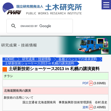
研究成果・技術情報
各種イベントでの発表資料
HOME
土研新技術ショーケース2013 in 札幌の講演資料
土研新技術ショーケース2013 in 札幌の講演資料
チラシ
PDF
(3.69MB)
北海道開発局の講演
新技術の活用について
国土交通省 北海道開発局 事業振興部 技術管理課長 谷村 昌史
資料
(2.48MB)