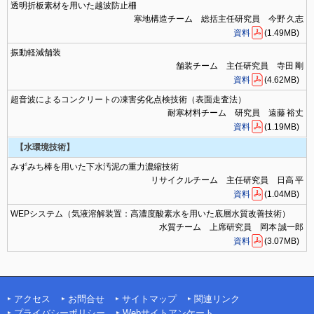
透明折板素材を用いた越波防止柵
寒地構造チーム 総括主任研究員 今野 久志
資料
(1.49MB)
振動軽減舗装
舗装チーム 主任研究員 寺田 剛
資料
(4.62MB)
超音波によるコンクリートの凍害劣化点検技術（表面走査法）
耐寒材料チーム 研究員 遠藤 裕丈
資料
(1.19MB)
【水環境技術】
みずみち棒を用いた下水汚泥の重力濃縮技術
リサイクルチーム 主任研究員 日高 平
資料
(1.04MB)
WEPシステム（気液溶解装置：高濃度酸素水を用いた底層水質改善技術）
水質チーム 上席研究員 岡本 誠一郎
資料
(3.07MB)
アクセス
お問合せ
サイトマップ
関連リンク
プライバシーポリシー
Webサイトアンケート