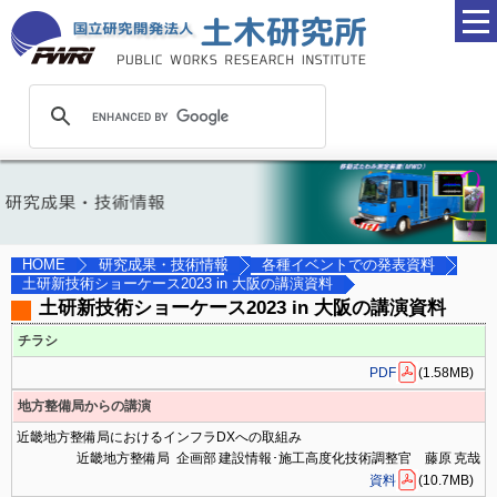
研究成果・技術情報
各種イベントでの発表資料
HOME
土研新技術ショーケース2023 in 大阪の講演資料
土研新技術ショーケース2023 in 大阪の講演資料
チラシ
PDF
(1.58MB)
地方整備局からの講演
近畿地方整備局におけるインフラDXへの取組み
近畿地方整備局 企画部 建設情報･施工高度化技術調整官 藤原 克哉
資料
(10.7MB)