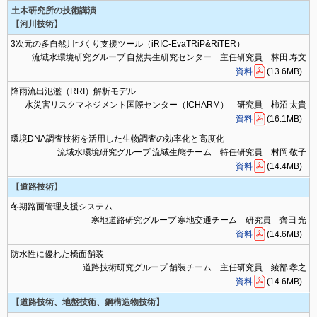
土木研究所の技術講演
【河川技術】
3次元の多自然川づくり支援ツール（iRIC-EvaTRiP&RiTER）
流域水環境研究グループ 自然共生研究センター 主任研究員 林田 寿文
資料
(13.6MB)
降雨流出氾濫（RRI）解析モデル
水災害リスクマネジメント国際センター（ICHARM） 研究員 柿沼 太貴
資料
(16.1MB)
環境DNA調査技術を活用した生物調査の効率化と高度化
流域水環境研究グループ 流域生態チーム 特任研究員 村岡 敬子
資料
(14.4MB)
【道路技術】
冬期路面管理支援システム
寒地道路研究グループ 寒地交通チーム 研究員 齊田 光
資料
(14.6MB)
防水性に優れた橋面舗装
道路技術研究グループ 舗装チーム 主任研究員 綾部 孝之
資料
(14.6MB)
【道路技術、地盤技術、鋼構造物技術】