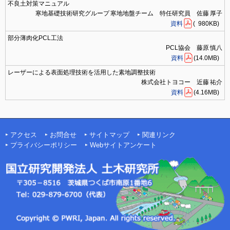
不良土対策マニュアル
寒地基礎技術研究グループ 寒地地盤チーム 特任研究員 佐藤 厚子
資料
( 980KB)
部分薄肉化PCL工法
PCL協会 藤原 慎八
資料
(14.0MB)
レーザーによる表面処理技術を活用した素地調整技術
株式会社トヨコー 近藤 祐介
資料
(4.16MB)
アクセス
お問合せ
サイトマップ
関連リンク
プライバシーポリシー
Webサイトアンケート