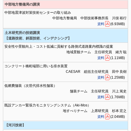
中部地方整備局の講演
中部地震津波対策技術センターの取り組み
中部地方整備局 中部技術事務所長 川俣 裕行
資料
(6.93MB)
土木研究所の技術講演
【道路技術、斜面技術、インデクシング】
安全性や景観向上・コスト低減に貢献する路側式道路案内標識の提案
地域景観チーム 主任研究員 緒方 聡
資料
(1.11MB)
コンクリート橋桁端部に用いる排水装置
CAESAR 総括主任研究員 田中 良樹
資料
(1.25MB)
低燃費舗装（次世代排水性舗装）
舗装チーム 主任研究員 川上 篤史
資料
(1.76MB)
既設アンカー緊張力モニタリングシステム（Aki-Mos）
地すべりチーム 上席研究員 杉本 宏之
資料
(2.04MB)
【河川技術】