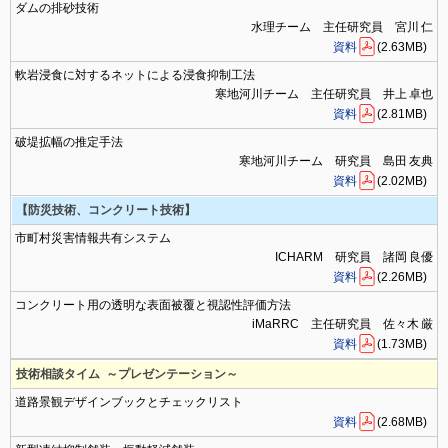
ダムの排砂技術
水理チーム 主任研究員 宮川 仁
資料
(2.63MB)
軟岩浸食に対するネットによる浸食抑制工法
寒地河川チーム 主任研究員 井上 卓也
資料
(2.81MB)
破堤拡幅の推定手法
寒地河川チーム 研究員 島田 友典
資料
(2.02MB)
【防災技術、コンクリート技術】
市町村災害情報共有システム
ICHARM 研究員 諸岡 良優
資料
(2.26MB)
コンクリート用の透明な表面被覆と視認性評価方法
iMaRRC 主任研究員 佐々木 厳
資料
(1.73MB)
技術相談タイム ～プレゼンテーション～
道路景観デザインブックとチェックリスト
資料
(2.68MB)