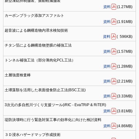
新型凍結抑制舗装、振動軽減舗装
資料
(1.27MB)
カーボンブラック添加アスファルト
資料
(1.91MB)
超音波による鋼構造物内滞水検知技術
資料
( 596KB)
チタン箔による鋼構造物塗膜の補強工法
資料
(1.57MB)
トンネル補強工法（部分薄肉化PCL工法）
資料
(1.28MB)
土層強度検査棒
資料
(2.21MB)
土壌藻類を活用した表面侵食防止工法(BSC工法)
資料
(3.33MB)
3次元の多自然川づくり支援ツール(iRIC - EvaTRiP & RiTER)
資料
(3.81MB)
堤防決壊時に行う緊急対策工事の効率化に向けた検討資料
資料
(4.86MB)
３Ｄ浸水ハザードマップ作成技術