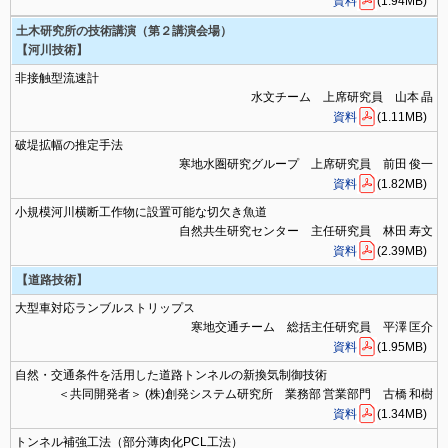
資料
(1.94MB)
土木研究所の技術講演（第２講演会場）
【河川技術】
非接触型流速計
水文チーム 上席研究員 山本 晶
資料
(1.11MB)
破堤拡幅の推定手法
寒地水圏研究グループ 上席研究員 前田 俊一
資料
(1.82MB)
小規模河川横断工作物に設置可能な切欠き魚道
自然共生研究センター 主任研究員 林田 寿文
資料
(2.39MB)
【道路技術】
大型車対応ランブルストリップス
寒地交通チーム 総括主任研究員 平澤 匡介
資料
(1.95MB)
自然・交通条件を活用した道路トンネルの新換気制御技術
＜共同開発者＞ (株)創発システム研究所 業務部 営業部門 古橋 和樹
資料
(1.34MB)
トンネル補強工法（部分薄肉化PCL工法）