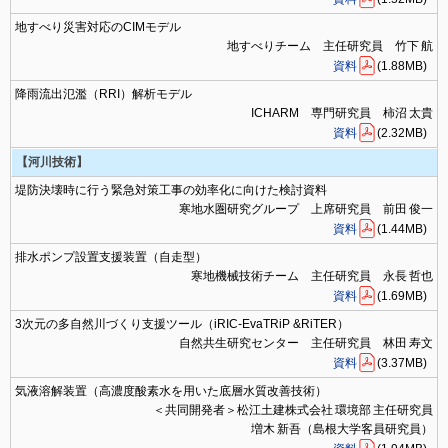
地すべり災害対応のCIMモデル
地すべりチーム 主任研究員 竹下 航
資料
(1.88MB)
降雨流出氾濫（RRI）解析モデル
ICHARM 専門研究員 柿沼 太貴
資料
(2.32MB)
【河川技術】
堤防決壊時に行う緊急対策工事の効率化に向けた検討資料
寒地水圏研究グループ 上席研究員 前田 俊一
資料
(1.44MB)
排水ポンプ設置支援装置（自走型）
寒地機械技術チーム 主任研究員 永長 哲也
資料
(1.69MB)
3次元の多自然川づくり支援ツール（iRIC-EvaTRiP &RiTER）
自然共生研究センター 主任研究員 林田 寿文
資料
(3.37MB)
気液溶解装置（高濃度酸素水を用いた底層水質改善技術）
＜共同開発者＞松江土建株式会社 環境部 主任研究員
増木 新吾（島根大学客員研究員）