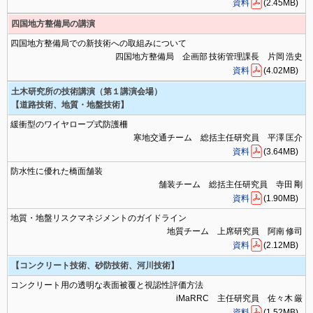
資料
(2.45MB)
四国地方整備局の講演
四国地方整備局での新技術への取組みについて
四国地方整備局 企画部 技術管理課長 片岡 浩史
資料
(4.02MB)
土木研究所の技術講演（第１講演会場）
【道路技術、地質・地盤技術】
緩衝型のワイヤロープ式防護柵
寒地交通チーム 総括主任研究員 平澤 匡介
資料
(3.64MB)
防水性に優れた橋面舗装
舗装チーム 総括主任研究員 寺田 剛
資料
(1.90MB)
地質・地盤リスクマネジメントのガイドライン
地質チーム 上席研究員 阿南 修司
資料
(2.12MB)
【コンクリート技術、砂防技術、河川技術】
コンクリート用の透明な表面被覆と視認性評価方法
iMaRRC 主任研究員 佐々木 厳
資料
(1.52MB)