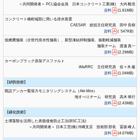
＜共同開発者＞ PCL協会会員 日本コンクリート工業(株) 大内 毅浩
資料
(1.81MB)
コンクリート橋桁端部に用いる排水装置
CAESAR 総括主任研究員 田中 良樹
資料
( 547KB)
低燃費舗装（次世代排水性舗装）、新型凍結抑制舗装、振動軽減舗装
舗装チーム 渡邉 真一
資料
(2.29MB)
カーボンブラック添加アスファルト
iMaRRC 主任研究員 佐々木 厳
資料
(1.04MB)
【砂防技術】
既設アンカー緊張力モニタリングシステム（Aki-Mos）
地すべりチーム 研究員 高木 将行
資料
(2.43MB)
【緑化技術】
土壌藻類を活用した表面侵食防止工法(BSC工法)
＜共同開発者＞ 日本工営(株) 沖縄支店 技術部 部長 冨坂 峰人
資料
(4.07MB)