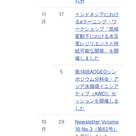
らせ
11
17
インドネシアにおけ
月
るeラーニング・ワ
ークショップ「気候
変動下における水災
害レジリエンスと持
続可能な開発」を開
催しました
5
第14回AOGEOシン
ポジウム分科会・ア
ジア水循環イニシア
ティブ（AWCI）セ
ッションを開催しま
した
10
29
Newsletter Volume
月
16 No.3（第62号）