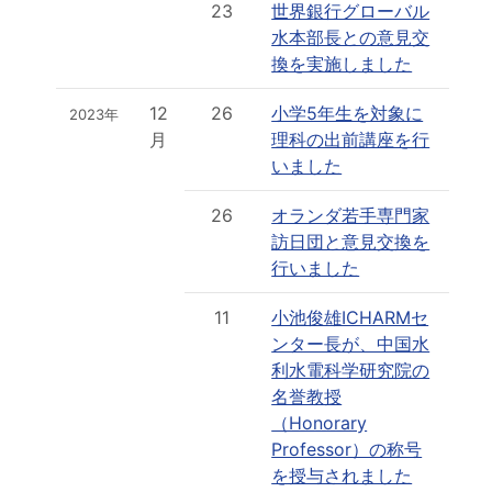
23
世界銀行グローバル
水本部長との意見交
換を実施しました
12
26
小学5年生を対象に
2023年
月
理科の出前講座を行
いました
26
オランダ若手専門家
訪日団と意見交換を
行いました
11
小池俊雄ICHARMセ
ンター長が、中国水
利水電科学研究院の
名誉教授
（Honorary
Professor）の称号
を授与されました