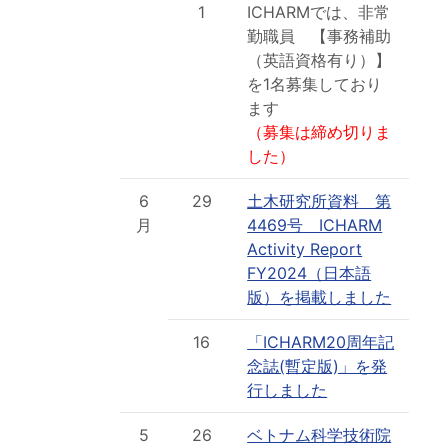
1
ICHARMでは、非常
勤職員 【事務補助
（英語資格有り）】
を1名募集しており
ます
（募集は締め切りま
した）
6
29
土木研究所資料 第
月
4469号 ICHARM
Activity Report
FY2024（日本語
版）を掲載しました
16
「ICHARM20周年記
念誌(暫定版)」を発
行しました
5
26
ベトナム科学技術院