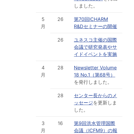
しました。
5
26
第70回ICHARM
月
R&Dセミナーの開催
26
ユネスコ主催の国際
会議で研究発表やサ
イドイベントを実施
4
28
Newsletter Volume
月
18 No.1（第68号）
を発行しました。
28
センター長からのメ
ッセージ
を更新しま
した。
3
16
第9回洪水管理国際
月
会議（ICFM9）の報