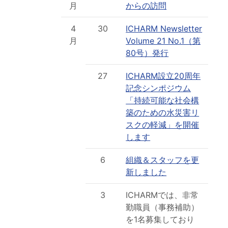
月
からの訪問
4
30
ICHARM Newsletter
月
Volume 21 No.1（第
80号）発行
27
ICHARM設立20周年
記念シンポジウム
「持続可能な社会構
築のための水災害リ
スクの軽減」を開催
します
6
組織＆スタッフを更
新しました
3
ICHARMでは、非常
勤職員（事務補助）
を1名募集しており