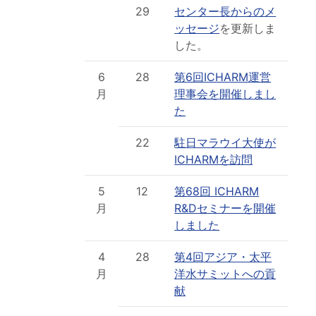
29
センター長からのメ
ッセージ
を更新しま
した。
6
28
第6回ICHARM運営
月
理事会を開催しまし
た
22
駐日マラウイ大使が
ICHARMを訪問
5
12
第68回 ICHARM
月
R&Dセミナーを開催
しました
4
28
第4回アジア・太平
月
洋水サミットへの貢
献