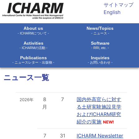
サイトマップ
English
About us
News/Topics
- ICHARMについて -
- ニュース -
Activities
Software
- ICHARMの活動 -
- RRI, etc. -
Publications
Inquiries
- ニュースレター・出版物 -
- お問い合わせ -
ニュース一覧
8
7
国内外高官らに対す
2026年
月
る土研実験施設見学
およびICHARM研究
紹介の実施
NEW!
7
31
ICHARM Newsletter