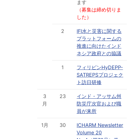
ます
（募集は締め切りま
した）
2
IFI水と災害に関する
プラットフォームの
推進に向けたインド
ネシア政府との協議
1
フィリピンHyDEPP-
SATREPSプロジェク
ト訪日研修
3
23
インド・アッサム州
月
防災庁次官および職
員が来所
1月
30
ICHARM Newsletter
Volume 20