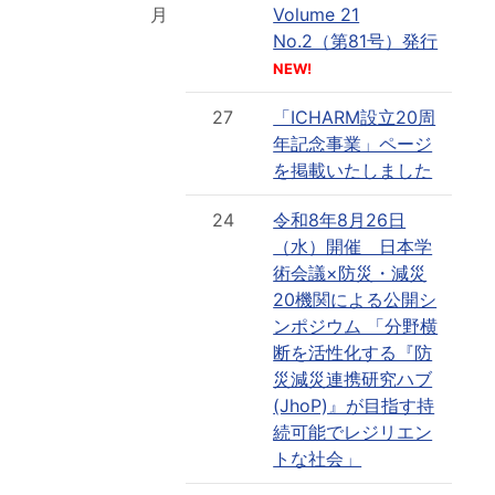
月
Volume 21
No.2（第81号）発行
NEW!
27
「ICHARM設立20周
年記念事業」ページ
を掲載いたしました
24
令和8年8月26日
（水）開催 日本学
術会議×防災・減災
20機関による公開シ
ンポジウム 「分野横
断を活性化する『防
災減災連携研究ハブ
(JhoP)』が目指す持
続可能でレジリエン
トな社会」