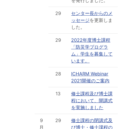
を発行しました。
29
センター長からのメ
ッセージ
を更新しま
した。
29
2022年度博士課程
「防災学プログラ
ム」学生を募集して
います。
28
ICHARM Webinar
2021開催のご案内
13
修士課程及び博士課
程において、開講式
を実施しました
9
29
修士課程の閉講式及
月
び博士・修士課程の