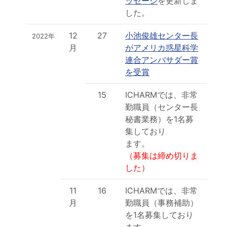
ッセージ
を更新しま
した。
12
27
小池俊雄センター長
2022年
月
がアメリカ惑星科学
連合アンバサダー賞
を受賞
15
ICHARMでは、非常
勤職員（センター長
秘書業務）を1名募
集しており
ます。
（募集は締め切りま
した）
11
16
ICHARMでは、非常
月
勤職員（事務補助）
を1名募集しており
ます。