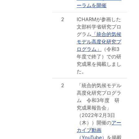
ーラムを開催
2
ICHARMが参画した
文部科学省研究プロ
グラム
「統合的気候
モデル高度化研究プ
ログラム」
（令和3
年度で終了）での研
究成果を掲載しまし
た。
2
「統合的気候モデル
高度化研究プログラ
ム 令和3年度 研
究成果報告会」
（2022年2月3日
（木））開催の
アー
カイブ動画
（YouTube）
を掲載