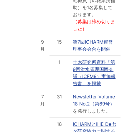
勤職員（広報業務補
助）を1名募集して
おります。
（募集は締め切りま
した）
9
15
第7回ICHARM運営
月
理事会会合を開催
1
土木研究所資料「第
9回洪水管理国際会
議（ICFM9）実施報
告書」を掲載
7
31
Newsletter Volume
月
18 No.2（第69号）
を発行しました。
18
ICHARMとIHE Delft
が研究協力に関する