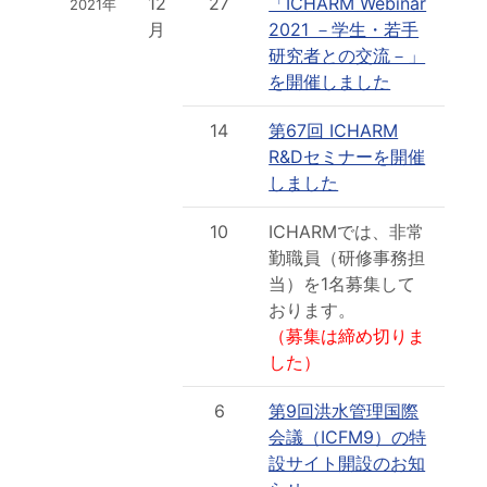
12
27
「ICHARM Webinar
2021年
月
2021 －学生・若手
研究者との交流－」
を開催しました
14
第67回 ICHARM
R&Dセミナーを開催
しました
10
ICHARMでは、非常
勤職員（研修事務担
当）を1名募集して
おります。
（募集は締め切りま
した）
6
第9回洪水管理国際
会議（ICFM9）の特
設サイト開設のお知