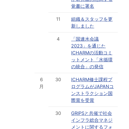
覚書に署名
11
組織＆スタッフを更
新しました
4
「国連水会議
2023」を通じた
ICHARMの活動コミ
ットメント「水循環
の統合」の発信
6
30
ICHARM修士課程プ
月
ログラムがJAPANコ
ンストラクション国
際賞を受賞
30
GRIPSと共催で社会
インフラ総合マネジ
メントに関するフォ